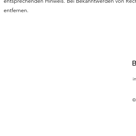
entsprechenden Hinweis. Bei Bekanntwerden von Rech
entfernen.
B
i
©